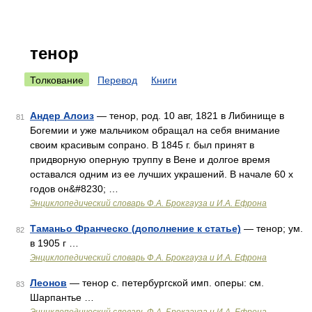
тенор
Толкование
Перевод
Книги
Андер Алоиз
— тенор, род. 10 авг, 1821 в Либинище в
81
Богемии и уже мальчиком обращал на себя внимание
своим красивым сопрано. В 1845 г. был принят в
придворную оперную труппу в Вене и долгое время
оставался одним из ее лучших украшений. В начале 60 х
годов он&#8230; …
Энциклопедический словарь Ф.А. Брокгауза и И.А. Ефрона
Таманьо Франческо (дополнение к статье)
— тенор; ум.
82
в 1905 г …
Энциклопедический словарь Ф.А. Брокгауза и И.А. Ефрона
Леонов
— тенор с. петербургской имп. оперы: см.
83
Шарпантье …