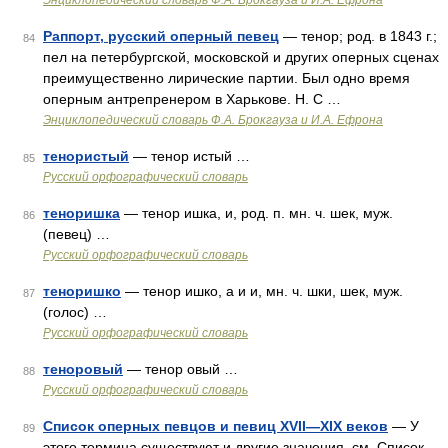
Энциклопедический словарь Ф.А. Брокгауза и И.А. Ефрона
Раппорт, русский оперный певец
— тенор; род. в 1843 г.;
84
пел на петербургской, московской и других оперных сценах
преимущественно лирические партии. Был одно время
оперным антрепренером в Харькове. Н. С …
Энциклопедический словарь Ф.А. Брокгауза и И.А. Ефрона
тенористый
— тенор истый …
85
Русский орфографический словарь
теноришка
— тенор ишка, и, род. п. мн. ч. шек, муж.
86
(певец) …
Русский орфографический словарь
теноришко
— тенор ишко, а и и, мн. ч. шки, шек, муж.
87
(голос) …
Русский орфографический словарь
теноровый
— тенор овый …
88
Русский орфографический словарь
Список оперных певцов и певиц XVII—XIX веков
— У
89
этого термина существуют и другие значения, см. Список